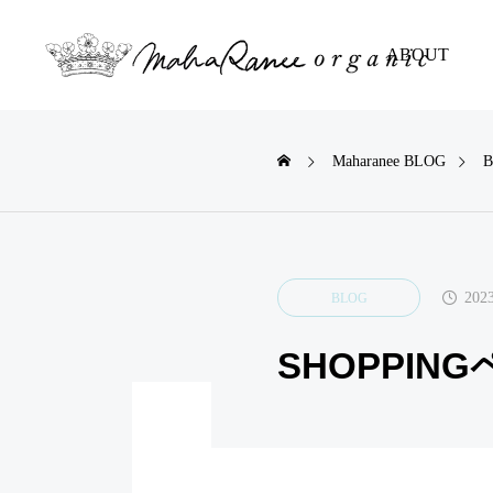
ABOUT
Maharanee BLOG
BLOG
er.７の
2,000人の子どもたち

とやさいいろ®︎で描
て確信。どの子にも
2023
BLOG
来る「超アーティス
ト期間」の話
SHOPPING