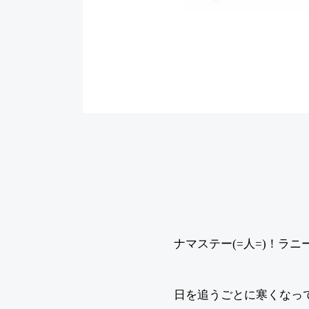
ナマステー(=人=)！ラニ
日を追うごとに寒くなっ