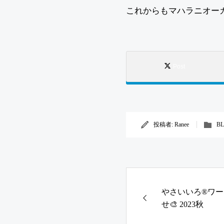
これからもマハラニオーガ
Post
投稿者:
Ranee
B
やさいいろ®︎ワ
せ🎨 2023秋