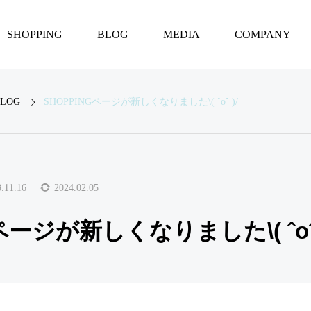
SHOPPING
BLOG
MEDIA
COMPANY
BLOG
SHOPPINGページが新しくなりました\( ˆoˆ )/
BLOG
インドのふしぎな
い
日々のお話②
.11.16
2024.02.05
ページが新しくなりました\( ˆoˆ 