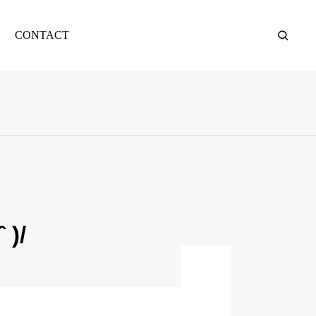
CONTACT
BLOG
インドのふしぎな

日々のお話①
)/