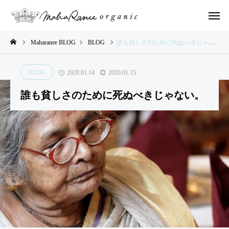
Maharanee BLOG
BLOG
誰も貧しさのために死ぬべきじゃない。
BLOG
2020.01.14
2020.01.15
LOG
BLOG
BLOG
BLOG
BLOG
誰も貧しさのために死ぬべきじゃない。
や
2,00
イン
イン
さ
0人
ドの
ドの
い
の子
ふし
ふし
い
ども
ぎな
ぎな
ろ
たち
日々
日々
®︎
とや
のお
のお
ve
さい
話②
話①
r.
いろ
７
®︎で
の
描い