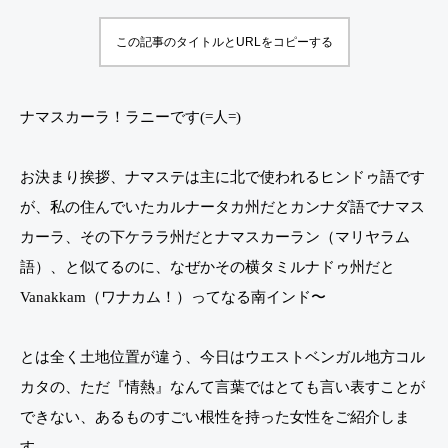
色
て確
この記事のタイトルとURLをコピーする
の
信。
紹
どの
介
子に
ナマスカーラ！ラニーです(=人=)
🐰
も来
る
る
お決まり挨拶、ナマステは主に北で使われるヒンドゥ語です
「超
が、私の住んでいたカルナータカ州だとカンナダ語でナマス
アー
カーラ、その下ケララ州だとナマスカーラン（マリヤラム
ティ
語）、と似てるのに、なぜかその横タミルナドゥ州だと
スト
Vanakkam（ワナカム！）ってなる南インド〜
期
間」
とは全く土地位置が違う、今日はウエストベンガル地方コル
の話
カタの、ただ『情熱』なんて言葉ではとても言い表すことが
できない、あるものすごい根性を持った女性をご紹介しま
す。