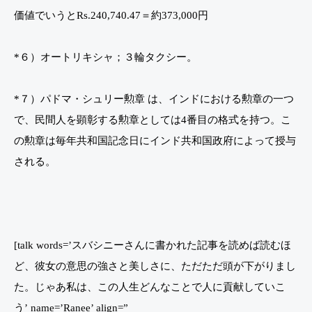
価値でいうとRs.240,740.47＝約373,000円
*６）オートリキシャ；３輪タクシー。
*７）パドマ・シュリー勲章 は、インドにおける勲章の一つ
で、民間人を顕彰する勲章としては4番目の格式を持つ。こ
の勲章は毎年共和国記念日にインド共和国政府によって授与
される。
[talk words=’スバシニーさんに書かれた記事を読めば読むほ
ど、彼女の意思の強さと美しさに、ただただ頭が下がりまし
た。じゃあ私は、この人生どんなことで人に貢献していこ
う’ name=’Ranee’ align=”