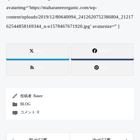
avatarimg=’https://maharaneeorganic.com/wp-
content/uploads/2019/12/80640094_2412620752386804_21217
62544858169344_n-e1578467671920.jpg’ avatarsize=” ]
Post
Share
RSS
Pin it
投稿者:
Ranee
BLOG
コメント:
0