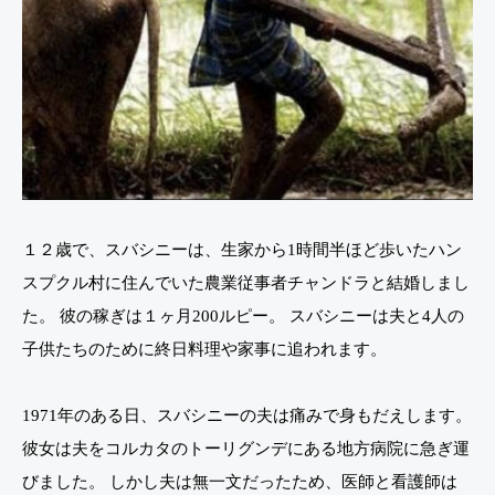
１２歳で、スバシニーは、生家から1時間半ほど歩いたハン
スプクル村に住んでいた農業従事者チャンドラと結婚しまし
た。 彼の稼ぎは１ヶ月200ルピー。 スバシニーは夫と4人の
子供たちのために終日料理や家事に追われます。
1971年のある日、スバシニーの夫は痛みで身もだえします。
彼女は夫をコルカタのトーリグンデにある地方病院に急ぎ運
びました。 しかし夫は無一文だったため、医師と看護師は