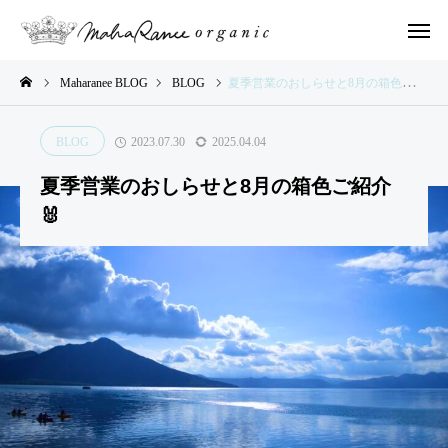
Maharanee BLOG
BLOG
夏季営業のおしらせと8月の箱色ご紹介🐰
BLOG
2023.07.30
2025.04.04
LOG
BLOG
BLOG
BLOG
BLOG
夏季営業のおしらせと8月の箱色ご紹介
や
2,00
イン
イン
🐰
さ
0人
ドの
ドの
い
の子
ふし
ふし
い
ども
ぎな
ぎな
ろ
たち
日々
日々
®︎
とや
のお
のお
ve
さい
話②
話①
r.
いろ
７
®︎で
の
描い