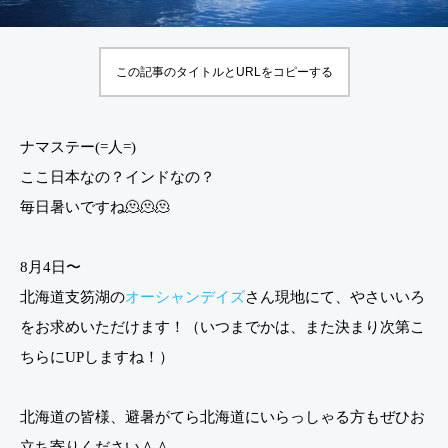
色
て確
の
信。
この記事のタイトルとURLをコピーする
紹
どの
介
子に
🐰
も来
ナマステー(=人=)
る
る
ここ日本なの？インドなの？
「超
毎日暑いですね🫠🫠🫠
アー
ティ
8月4日〜
スト
北海道支笏湖の
オーシャンデイズ
さん現地にて、やさいいろ
期
をお求めいただけます！（いつまでかは、また決まり次第こ
間」
ちらにUPしますね！）
の話
北海道の皆様、避暑がてら北海道にいらっしゃる方もぜひお
立ち寄りください＾＾