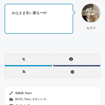
みなさま良い夏を〜🍉
ムクジ
Post
Share
RSS
Pin it
投稿者:
Ranee
BLOG
,
News
,
やさいいろ