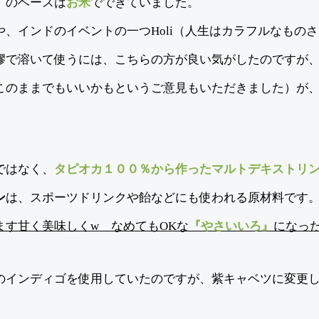
』のベースは
お米
でできていました。
、インドのイベントの一つHoli（人生はカラフルなもの
膠で溶いて使うには、こちらの方が良い気がしたのですが
このままでもいいかもというご意見もいただきました）が
。
ではなく、
タピオカ１００％から作った
マルトデキストリ
ン
は、スポーツドリンクや飴などにも使われる原材料です。
ます甘く美味しくw なめてもOKな
『やさいいろ』
になっ
のインディゴを使用していたのですが、紫キャベツに変更