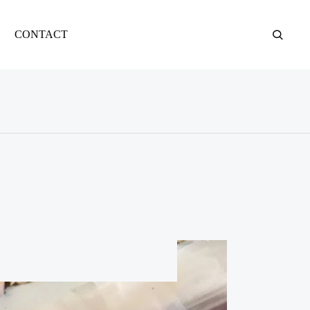
CONTACT
BLOG
赤ちゃんから大人ま

で安心｜無添加ココ
ナッツ絵の具で墨ア
ートのすすめ