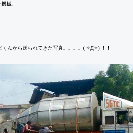
た機械。
くんから送られてきた写真。。。。( ✧Д✧) ！！