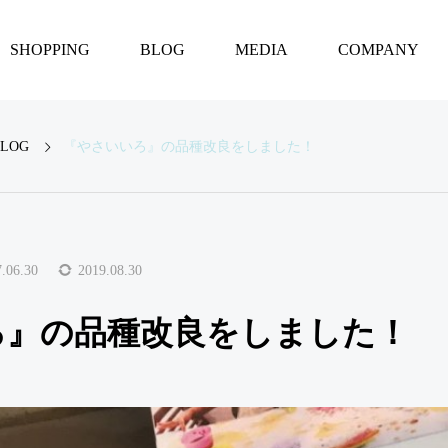
SHOPPING
BLOG
MEDIA
COMPANY
BLOG
『やさいいろ』の品種改良をしました！
BLOG
ぎな
フィンガーペイント
は脳に良いってホン
ト？幼児の発達に効
.06.30
2019.08.30
果がある4つの理由
【専門根拠あり】
ろ』の品種改良をしました！