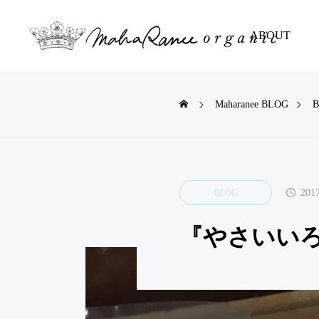
ABOUT
Maharanee BLOG
OG
BLOG
のふしぎな
インドのふし

お話②
日々のお話①
2017
BLOG
『やさいい