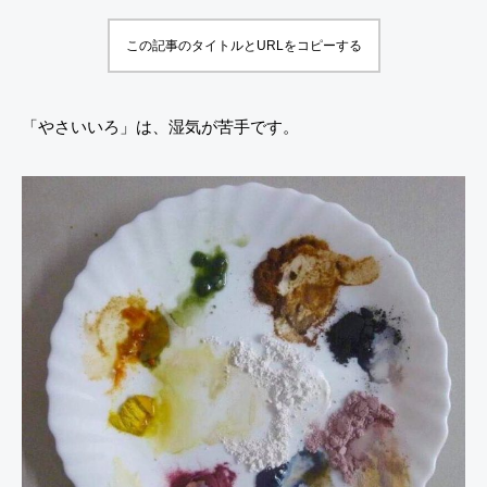
色
て確
この記事のタイトルとURLをコピーする
の
信。
紹
どの
介
子に
「やさいいろ」は、湿気が苦手です。
🐰
も来
る
る
「超
アー
ティ
スト
期
間」
の話