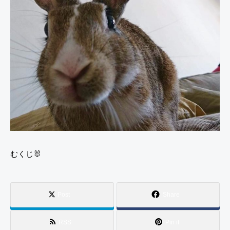
むくじ🐰
Post
Share
RSS
Pin it