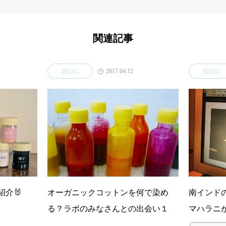
関連記事
2017.04.12
BLOG
BLOG
紹介🐰
オーガニックコットンを何で染め
南インド
る？ラボのみなさんとの出会い１
マハラニ
るのか？