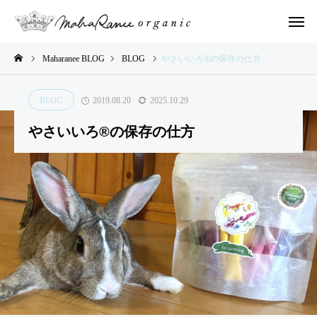
Maharanee BLOG
BLOG
やさいいろ®️の保存の仕方
BLOG
2019.08.20
2025.10.29
LOG
BLOG
BLOG
BLOG
BLOG
やさいいろ®️の保存の仕方
や
2,00
イン
イン
さ
0人
ドの
ドの
い
の子
ふし
ふし
い
ども
ぎな
ぎな
ろ
たち
日々
日々
®︎
とや
のお
のお
ve
さい
話②
話①
r.
いろ
７
®︎で
の
描い