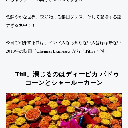
色鮮やかな世界、突如始まる集団ダンス、そして登場する謎
すぎる
ネ申
！！
今日ご紹介する曲は、インド人なら知らない人はほぼ居ない
2013年の映画
『Chennai Express』
から
「Titli」
です。
「Titli」演じるのはディーピカ パドゥ
コーンとシャールーカーン