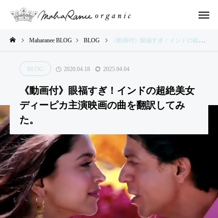
Maharanee BLOG
BLOG
《動画付》眼福すぎ！インドの超絶美女ディーピカ主演映画の曲を翻訳してみた。
BLOG
2020.04.18
2025.04.04
LOG
BLOG
BLOG
BLOG
BLOG
《動画付》眼福すぎ！インドの超絶美女
や
2,00
イン
イン
ディーピカ主演映画の曲を翻訳してみ
さ
0人
ドの
ドの
た。
い
の子
ふし
ふし
い
ども
ぎな
ぎな
ろ
たち
日々
日々
®︎
とや
のお
のお
ve
さい
話②
話①
r.
いろ
７
®︎で
の
描い