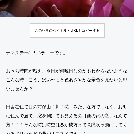
色
て確
の
信。
紹
どの
この記事のタイトルとURLをコピーする
介
子に
🐰
も来
る
る
ナマステー(=人=)ラニーです。
「超
アー
おうち時間が増え、今日が何曜日なのかもわからないような
ティ
こんな時、こう、ぱあ〜っと色あざやかな景色を見たいと思
スト
いませんか？
期
間」
田舎在住で目の前が山！川！花！みたいな方ではなく、お町
の話
に住んで居て、窓を開けても見えるのは他の家の窓、なんて
方！！！そんな時は時空はるか彼方まで意識吹っ飛ばしてく
れるボリウッドの曲がオススメですよ♡