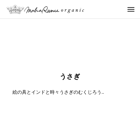
BLOG
BLOG
BLOG
BLOG
B
赤
や
2,00
イン
イン
ち
さ
0人
ドの
ドの
うさぎ
ゃ
い
の子
ふし
ふし
ん
い
ども
ぎな
ぎな
絵の具とインドと時々うさぎのむくじろう..
か
ろ
たち
日々
日々
ら
®︎
とや
のお
のお
大
ve
さい
話②
話①
人
r.
いろ
ま
７
®︎で
で
の
描い