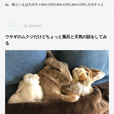
ね。秋といえばカボチャ&#x1f383;&#x1f383;&#x1f383;カボチャとい
ア
えばハロウィン&#x1f383;ハロウィンって、Samhain（サウィン）とい
ー
う古代ケルト人が行なっていた祭礼が起源らしいね！夏の終わりと秋
ト
の収穫のお祝いだよ！ケルト歴では10
2018.08.22
BLOG
の
す
ウサギのムクジだけどちょっと風呂と天気の話をしてみ
す
る
め