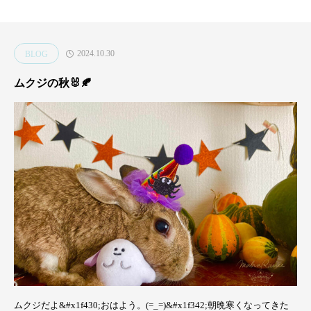
安
色
て確
心
の
信。
2024.10.30
BLOG
｜
紹
どの
無
介
子に
ムクジの秋🐰🍂
添
🐰
も来
加
る
コ
「超
コ
アー
ナ
ティ
ッ
スト
ツ
期
絵
間」
の
の話
具
で
ムクジだよ&#x1f430;おはよう。(=_=)&#x1f342;朝晩寒くなってきた
墨